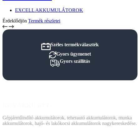
EXCELL AKKUMULÁTOROK
Érdeklődjön
Termék részletei
Széles termékválaszték
Gyors ügymenet
Gyors szállítás
KISS AKKU KFT.
Gépjárműindító akkumulátorok, teherautó akkumulátorok, munka
akkumulátorok, hajó- és lakókocsi akkumulátorok nagykereskedése.
DOKUMENTUMOK