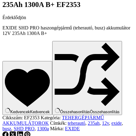
235Ah 1300A B+ EF2353
Érdeklődjön
EXIDE SHD PRO haszongépjármű (teherautó, busz) akkumulátor
12V 235Ah 1300A B+
Kedvencek
Kedvencek
Összehasonlítás
Összehasonlítás
Cikkszám:
EF2353
Kategória:
TEHERGÉPJÁRMŰ
AKKUMULÁTOROK
Címkék:
teherautó
,
235ah
,
12v
,
exide
,
busz
,
SHD PRO
,
1300a
Márka:
EXIDE