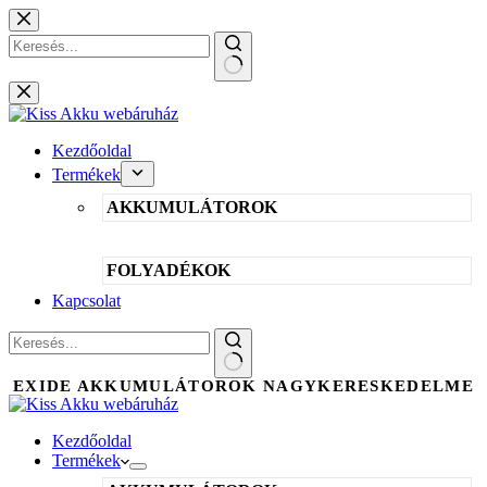
Skip
to
content
No
results
Kezdőoldal
Termékek
AKKUMULÁTOROK
FOLYADÉKOK
Kapcsolat
No
EXIDE AKKUMULÁTOROK NAGYKERESKEDELME
results
Kezdőoldal
Termékek