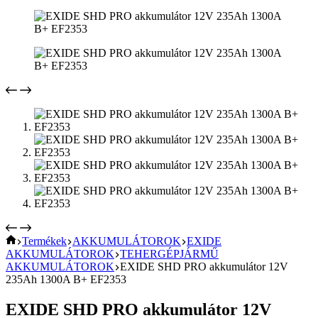
KEZDŐOLDAL
Termékek
AKKUMULÁTOROK
EXIDE
AKKUMULÁTOROK
TEHERGÉPJÁRMŰ
AKKUMULÁTOROK
EXIDE SHD PRO akkumulátor 12V
235Ah 1300A B+ EF2353
EXIDE SHD PRO akkumulátor 12V