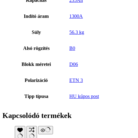
Kapacitás
235Ah
Indító áram
1300A
Súly
56.3 kg
Alsó rögzítés
B0
Blokk méretei
D06
Polarizáció
ETN 3
Tipp típusa
HU kúpos post
Kapcsolódó termékek