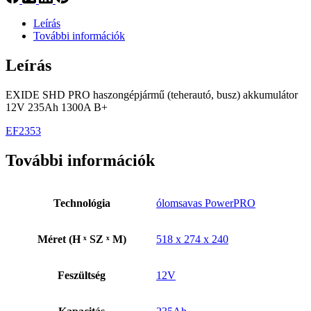
Leírás
További információk
Leírás
EXIDE SHD PRO haszongépjármű (teherautó, busz) akkumulátor
12V 235Ah 1300A B+
EF2353
További információk
Technológia
ólomsavas PowerPRO
Méret (H ˣ SZ ˣ M)
518 x 274 x 240
Feszültség
12V