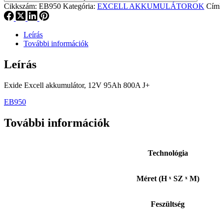
Cikkszám:
EB950
Kategória:
EXCELL AKKUMULÁTOROK
Cím
Leírás
További információk
Leírás
Exide Excell akkumulátor, 12V 95Ah 800A J+
EB950
További információk
Technológia
Méret (H ˣ SZ ˣ M)
Feszültség