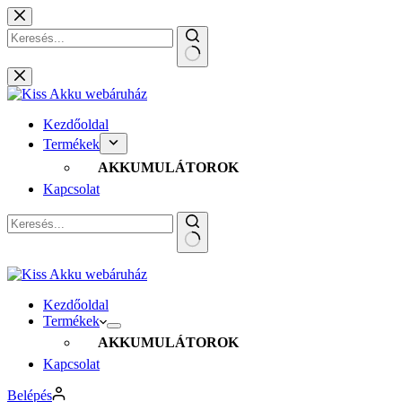
Skip
to
content
No
results
Kezdőoldal
Termékek
AKKUMULÁTOROK
Kapcsolat
No
results
Kezdőoldal
Termékek
AKKUMULÁTOROK
Kapcsolat
Belépés