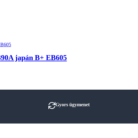
90A japán B+ EB605
Gyors ügymenet