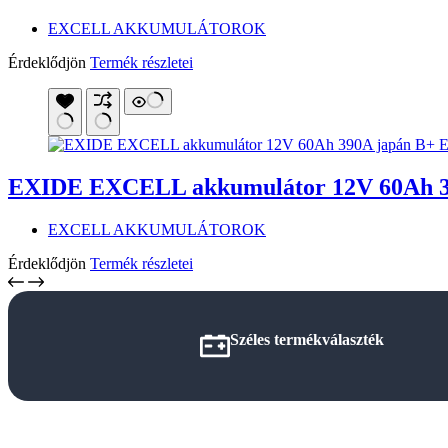
EXCELL AKKUMULÁTOROK
Érdeklődjön
Termék részletei
EXIDE EXCELL akkumulátor 12V 60Ah 3
EXCELL AKKUMULÁTOROK
Érdeklődjön
Termék részletei
Széles termékválaszték