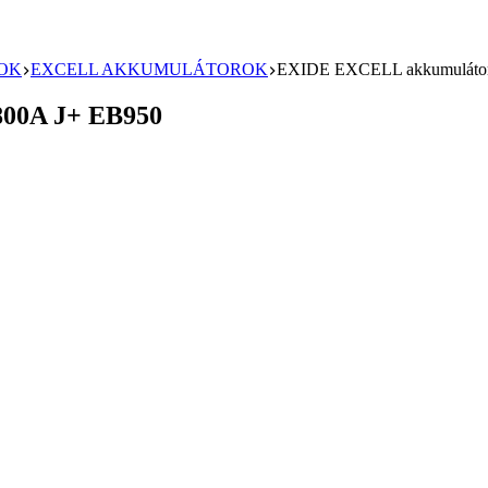
OK
EXCELL AKKUMULÁTOROK
EXIDE EXCELL akkumulátor
00A J+ EB950