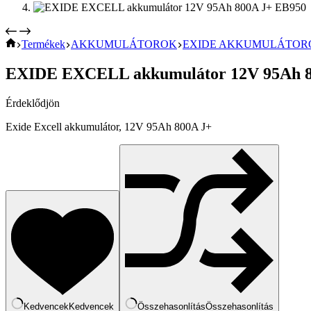
KEZDŐOLDAL
Termékek
AKKUMULÁTOROK
EXIDE AKKUMULÁTOR
EXIDE EXCELL akkumulátor 12V 95Ah 8
Érdeklődjön
Exide Excell akkumulátor, 12V 95Ah 800A J+
Kedvencek
Kedvencek
Összehasonlítás
Összehasonlítás