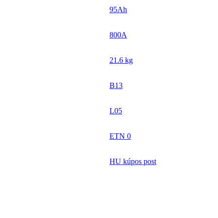
95Ah
800A
21.6 kg
B13
L05
ETN 0
HU kúpos post