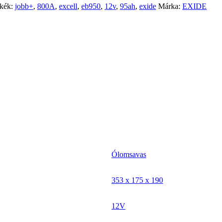
kék:
jobb+
,
800A
,
excell
,
eb950
,
12v
,
95ah
,
exide
Márka:
EXIDE
Ólomsavas
353 x 175 x 190
12V