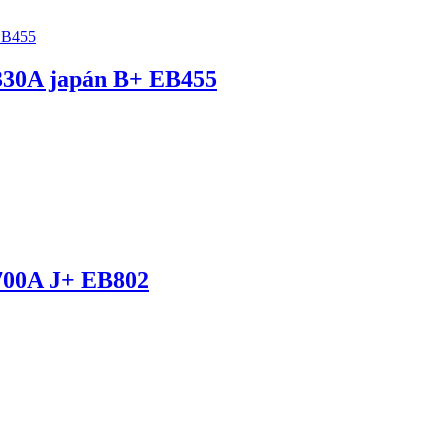
30A japán B+ EB455
00A J+ EB802