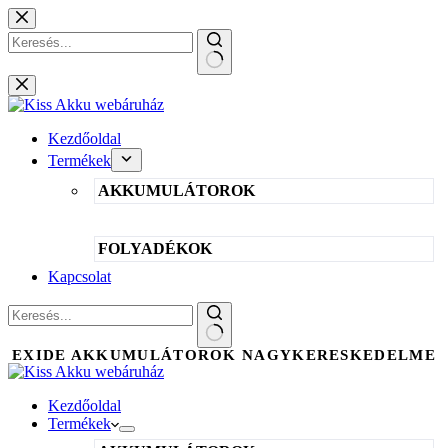
Skip
to
content
No
results
Kezdőoldal
Termékek
AKKUMULÁTOROK
FOLYADÉKOK
Kapcsolat
No
EXIDE AKKUMULÁTOROK NAGYKERESKEDELME
results
Kezdőoldal
Termékek