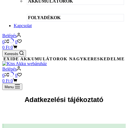
AKKUMULÁTOROK
FOLYADÉKOK
Kapcsolat
Belépés
0
0
Shopping
0
Ft
0
cart
Keresés
EXIDE AKKUMULÁTOROK NAGYKERESKEDELME
Belépés
0
0
Shopping
0
Ft
0
cart
Menu
Adatkezelési tájékoztató