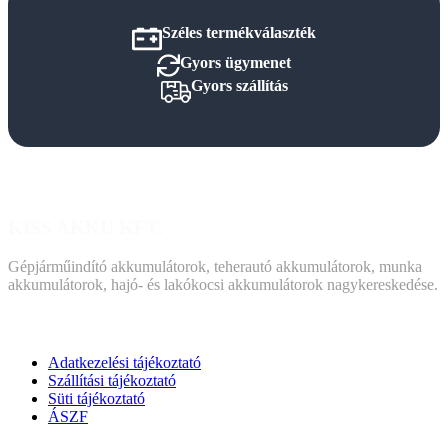
Széles termékválaszték
Gyors ügymenet
Gyors szállítás
KISS AKKU KFT.
Gépjárműindító akkumulátorok, teherautó akkumulátorok, munka
akkumulátorok, hajó- és lakókocsi akkumulátorok nagykereskedése.
DOKUMENTUMOK
Adatkezelési tájékoztató
Szállítási tájékoztató
Süti tájékoztató
ÁSZF