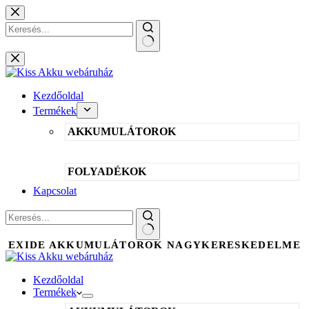
Skip
to
content
No
results
Kezdőoldal
Termékek
AKKUMULÁTOROK
FOLYADÉKOK
Kapcsolat
No
EXIDE AKKUMULÁTOROK NAGYKERESKEDELME
results
Kezdőoldal
Termékek