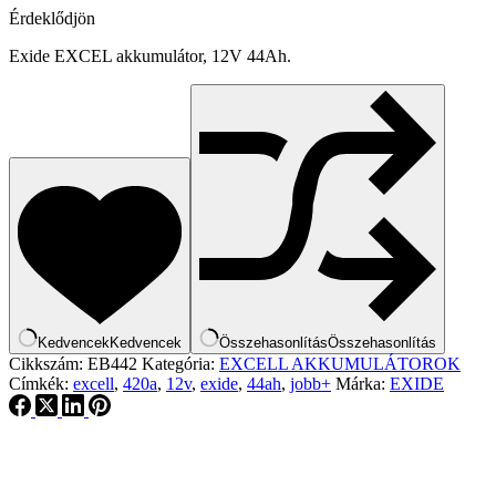
Érdeklődjön
Exide EXCEL akkumulátor, 12V 44Ah.
Kedvencek
Kedvencek
Összehasonlítás
Összehasonlítás
Cikkszám:
EB442
Kategória:
EXCELL AKKUMULÁTOROK
Címkék:
excell
,
420a
,
12v
,
exide
,
44ah
,
jobb+
Márka:
EXIDE