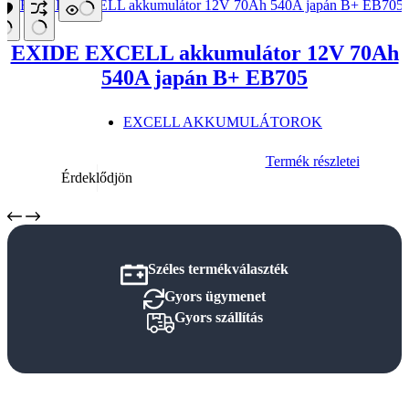
EXIDE EXCELL akkumulátor 12V 70Ah
540A japán B+ EB705
EXCELL AKKUMULÁTOROK
Termék részletei
Érdeklődjön
Széles termékválaszték
Gyors ügymenet
Gyors szállítás