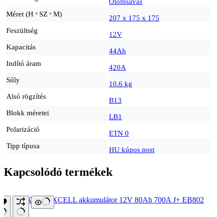
Ólomsavas
Méret (H ˣ SZ ˣ M)
207 x 175 x 175
Feszültség
12V
Kapacitás
44Ah
Indító áram
420A
Súly
10.6 kg
Alsó rögzítés
B13
Blokk méretei
LB1
Polarizáció
ETN 0
Tipp típusa
HU kúpos post
Kapcsolódó termékek