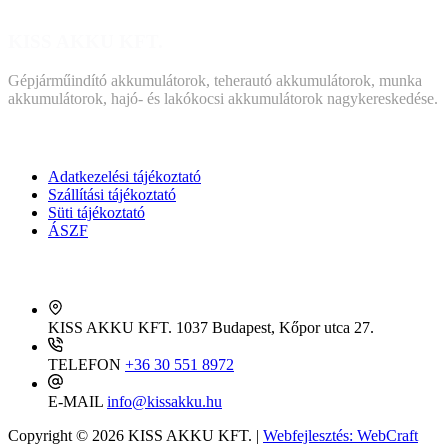
KISS AKKU KFT.
Gépjárműindító akkumulátorok, teherautó akkumulátorok, munka
akkumulátorok, hajó- és lakókocsi akkumulátorok nagykereskedése.
DOKUMENTUMOK
Adatkezelési tájékoztató
Szállítási tájékoztató
Süti tájékoztató
ÁSZF
KAPCSOLAT
KISS AKKU KFT.
1037 Budapest, Kőpor utca 27.
TELEFON
+36 30 551 8972
E-MAIL
info@kissakku.hu
Copyright © 2026 KISS AKKU KFT. |
Webfejlesztés: WebCraft