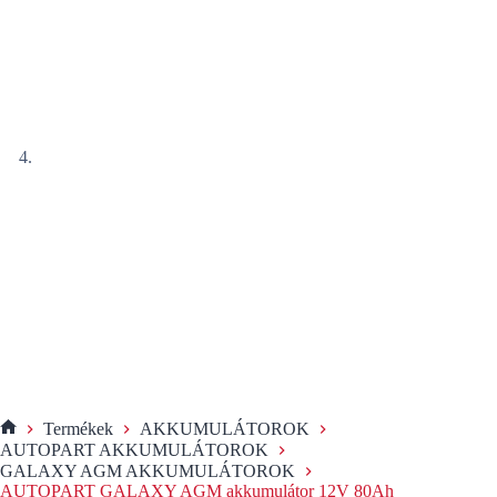
Termékek
AKKUMULÁTOROK
KEZDŐOLDAL
AUTOPART AKKUMULÁTOROK
GALAXY AGM AKKUMULÁTOROK
AUTOPART GALAXY AGM akkumulátor 12V 80Ah