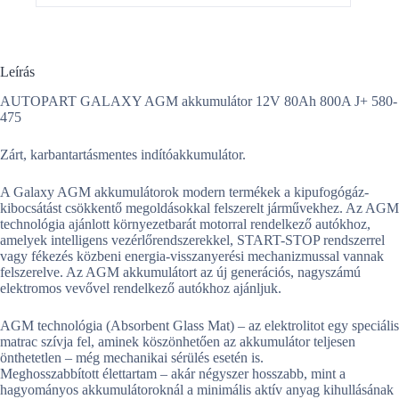
Leírás
AUTOPART GALAXY AGM akkumulátor 12V 80Ah 800A J+ 580-
475
Zárt, karbantartásmentes indítóakkumulátor.
A Galaxy AGM akkumulátorok modern termékek a kipufogógáz-
kibocsátást csökkentő megoldásokkal felszerelt járművekhez. Az AGM
technológia ajánlott környezetbarát motorral rendelkező autókhoz,
amelyek intelligens vezérlőrendszerekkel, START-STOP rendszerrel
vagy fékezés közbeni energia-visszanyerési mechanizmussal vannak
felszerelve. Az AGM akkumulátort az új generációs, nagyszámú
elektromos vevővel rendelkező autókhoz ajánljuk.
AGM technológia (Absorbent Glass Mat) – az elektrolitot egy speciális
matrac szívja fel, aminek köszönhetően az akkumulátor teljesen
önthetetlen – még mechanikai sérülés esetén is.
Meghosszabbított élettartam – akár négyszer hosszabb, mint a
hagyományos akkumulátoroknál a minimális aktív anyag kihullásának