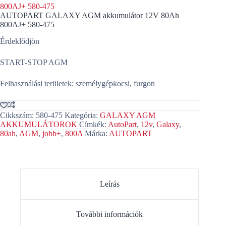
800AJ+ 580-475
AUTOPART GALAXY AGM akkumulátor 12V 80Ah
800AJ+ 580-475
Érdeklődjön
START-STOP AGM
Felhasználási területek: személygépkocsi, furgon
Cikkszám:
580-475
Kategória:
GALAXY AGM
AKKUMULÁTOROK
Címkék:
AutoPart
,
12v
,
Galaxy
,
80ah
,
AGM
,
jobb+
,
800A
Márka:
AUTOPART
Leírás
További információk