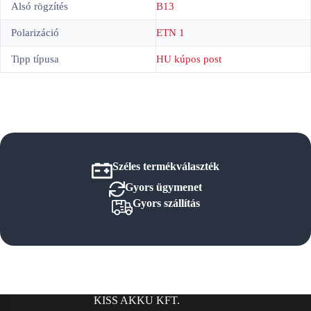
Alsó rögzítés
B13
Polarizáció
ETN 1
Tipp típusa
HU kúpos post
Széles termékválaszték
Gyors ügymenet
Gyors szállítás
KISS AKKU KFT.