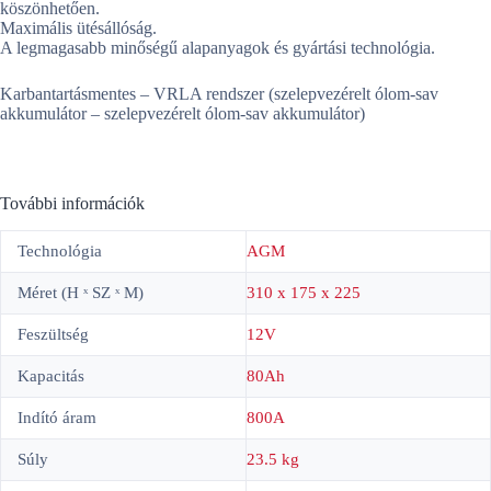
köszönhetően.
Maximális ütésállóság.
A legmagasabb minőségű alapanyagok és gyártási technológia.
Karbantartásmentes – VRLA rendszer (szelepvezérelt ólom-sav
akkumulátor – szelepvezérelt ólom-sav akkumulátor)
További információk
Technológia
AGM
Méret (H ˣ SZ ˣ M)
310 x 175 x 225
Feszültség
12V
Kapacitás
80Ah
Indító áram
800A
Súly
23.5 kg