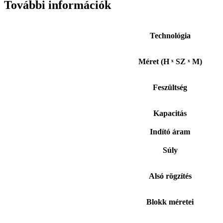
További információk
Technológia
Méret (H ˣ SZ ˣ M)
Feszültség
Kapacitás
Indító áram
Súly
Alsó rögzítés
Blokk méretei