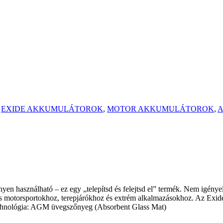
,
EXIDE AKKUMULÁTOROK
,
MOTOR AKKUMULÁTOROK
,
A
 használható – ez egy „telepítsd és felejtsd el” termék. Nem igényel ke
lis motorsportokhoz, terepjárókhoz és extrém alkalmazásokhoz. Az Exid
 Technológia: AGM üvegszőnyeg (Absorbent Glass Mat)