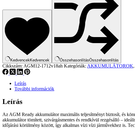
Kedvencek
Kedvencek
Összehasonlítás
Összehasonlítás
Cikkszám:
AGM12-1712v18ah
Kategóriák:
AKKUMULÁTOROK
Leírás
További információk
Leírás
Az AGM Ready akkumulátor maximális teljesítményt biztosít, és könnyen
akkumulátor tömített, szivárgásmentes és rendkívül rezgésálló – ideá
időjárási körülmény között, így alkalmas vízi vízi járművekhez is.