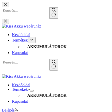
Skip
to
content
No
results
Kezdőoldal
Termékek
AKKUMULÁTOROK
Kapcsolat
No
results
Kezdőoldal
Termékek
AKKUMULÁTOROK
Kapcsolat
Belépés