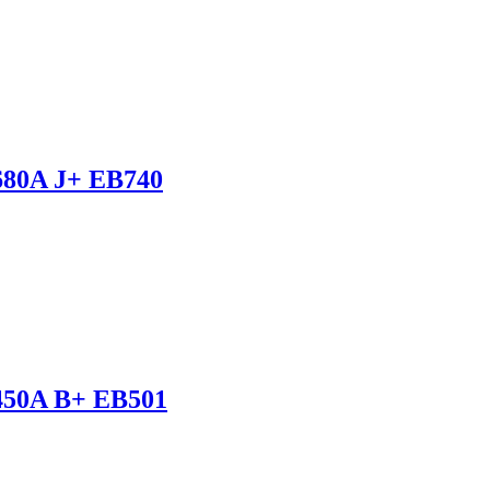
80A J+ EB740
450A B+ EB501