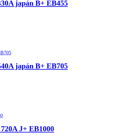
30A japán B+ EB455
40A japán B+ EB705
720A J+ EB1000