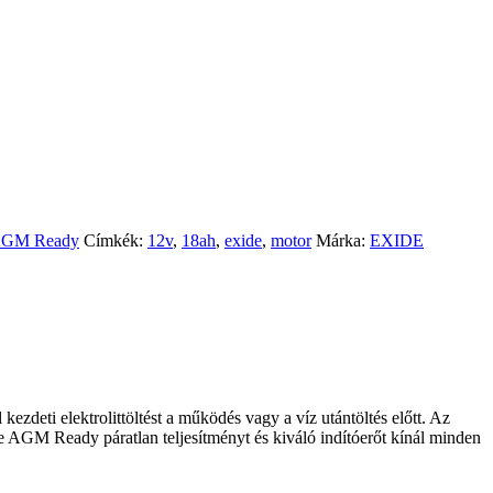
GM Ready
Címkék:
12v
,
18ah
,
exide
,
motor
Márka:
EXIDE
zdeti elektrolittöltést a működés vagy a víz utántöltés előtt. Az
e AGM Ready páratlan teljesítményt és kiváló indítóerőt kínál minden