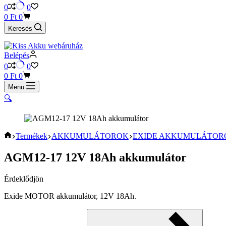
0
0
Shopping
0
Ft
0
cart
Keresés
Belépés
0
0
Shopping
0
Ft
0
cart
Menu
🔍
KEZDŐOLDAL
Termékek
AKKUMULÁTOROK
EXIDE AKKUMULÁTOR
AGM12-17 12V 18Ah akkumulátor
Érdeklődjön
Exide MOTOR akkumulátor, 12V 18Ah.