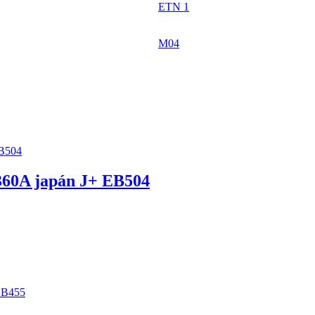
ETN 1
M04
60A japán J+ EB504