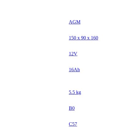
AGM
150 x 90 x 160
12V
16Ah
5.5 kg
B0
C57