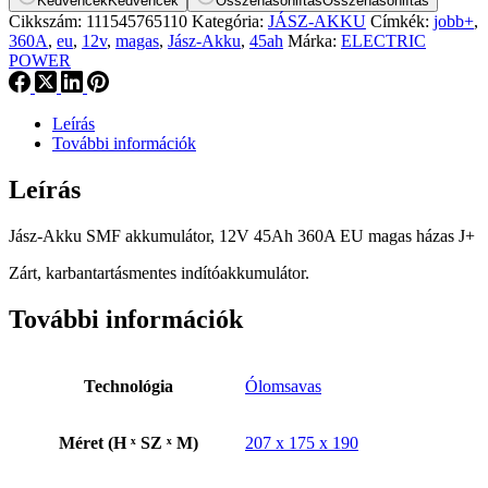
Kedvencek
Kedvencek
Összehasonlítás
Összehasonlítás
Cikkszám:
111545765110
Kategória:
JÁSZ-AKKU
Címkék:
jobb+
,
360A
,
eu
,
12v
,
magas
,
Jász-Akku
,
45ah
Márka:
ELECTRIC
POWER
Leírás
További információk
Leírás
Jász-Akku SMF akkumulátor, 12V 45Ah 360A EU magas házas J+
Zárt, karbantartásmentes indítóakkumulátor.
További információk
Technológia
Ólomsavas
Méret (H ˣ SZ ˣ M)
207 x 175 x 190