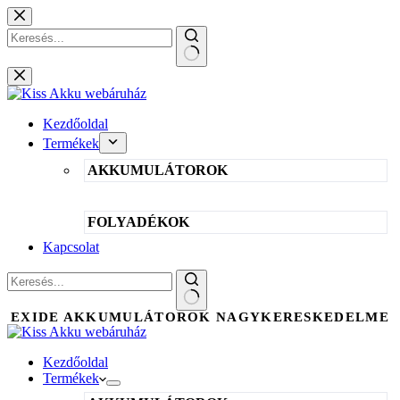
Skip
to
content
No
results
Kezdőoldal
Termékek
AKKUMULÁTOROK
FOLYADÉKOK
Kapcsolat
No
EXIDE AKKUMULÁTOROK NAGYKERESKEDELME
results
Kezdőoldal
Termékek