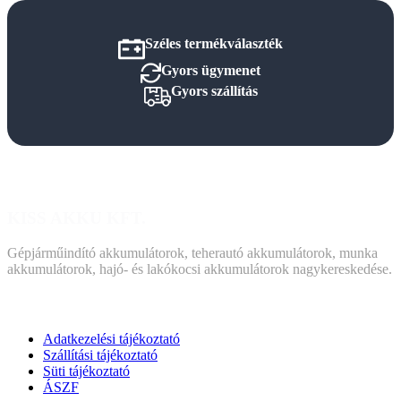
Széles termékválaszték
Gyors ügymenet
Gyors szállítás
KISS AKKU KFT.
Gépjárműindító akkumulátorok, teherautó akkumulátorok, munka
akkumulátorok, hajó- és lakókocsi akkumulátorok nagykereskedése.
DOKUMENTUMOK
Adatkezelési tájékoztató
Szállítási tájékoztató
Süti tájékoztató
ÁSZF