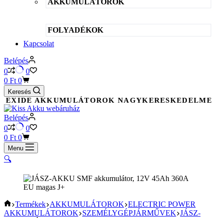
AKKUMULÁTOROK
FOLYADÉKOK
Kapcsolat
Belépés
0
0
Shopping
0
Ft
0
cart
Keresés
EXIDE AKKUMULÁTOROK NAGYKERESKEDELME
Belépés
0
0
Shopping
0
Ft
0
cart
Menu
🔍
KEZDŐOLDAL
Termékek
AKKUMULÁTOROK
ELECTRIC POWER
AKKUMULÁTOROK
SZEMÉLYGÉPJÁRMŰVEK
JÁSZ-