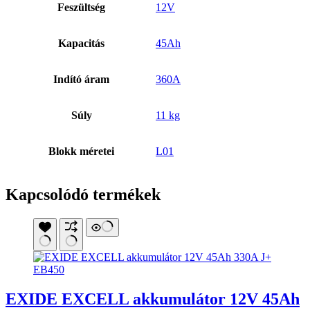
Feszültség
12V
Kapacitás
45Ah
Indító áram
360A
Súly
11 kg
Blokk méretei
L01
Kapcsolódó termékek
EXIDE EXCELL akkumulátor 12V 45Ah