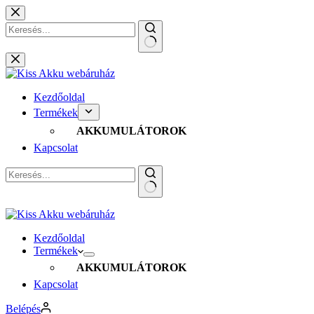
Skip
to
content
No
results
Kezdőoldal
Termékek
AKKUMULÁTOROK
Kapcsolat
No
results
Kezdőoldal
Termékek
AKKUMULÁTOROK
Kapcsolat
Belépés