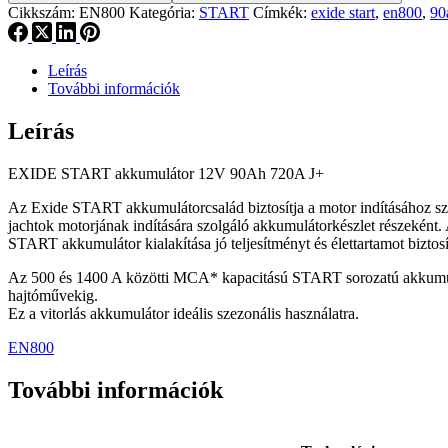
Cikkszám:
EN800
Kategória:
START
Címkék:
exide start
,
en800
,
90
Leírás
További információk
Leírás
EXIDE START akkumulátor 12V 90Ah 720A J+
Az Exide START akkumulátorcsalád biztosítja a motor indításához szük
jachtok motorjának indítására szolgáló akkumulátorkészlet részeként. 
START akkumulátor kialakítása jó teljesítményt és élettartamot biztosí
Az 500 és 1400 A közötti MCA* kapacitású START sorozatú akkumulátor
hajtóművekig.
Ez a vitorlás akkumulátor ideális szezonális használatra.
EN800
További információk