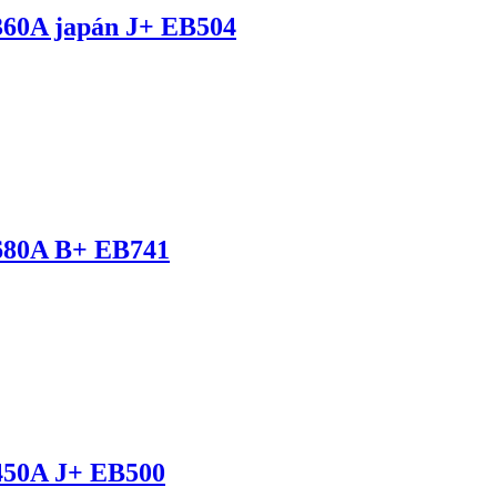
60A japán J+ EB504
680A B+ EB741
50A J+ EB500