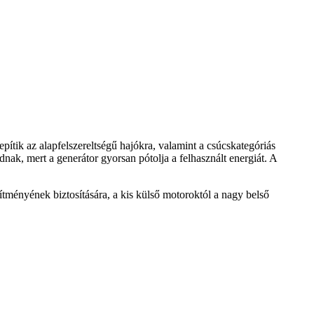
ítik az alapfelszereltségű hajókra, valamint a csúcskategóriás
nak, mert a generátor gyorsan pótolja a felhasznált energiát. A
ményének biztosítására, a kis külső motoroktól a nagy belső