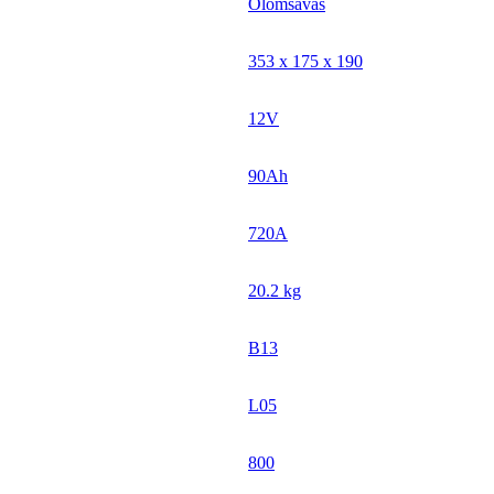
Ólomsavas
353 x 175 x 190
12V
90Ah
720A
20.2 kg
B13
L05
800