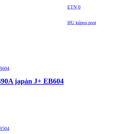
ETN 0
HU kúpos post
90A japán J+ EB604