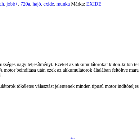
ah
,
jobb+
,
720a
,
hajó
,
exide
,
munka
Márka:
EXIDE
séges nagy teljesítményt. Ezeket az akkumulátorokat külön-külön telep
A motor beindítása után ezek az akkumulátorok általában feltöltve marad
t.
ok tökéletes választást jelentenek minden típusú motor indítóteljesít