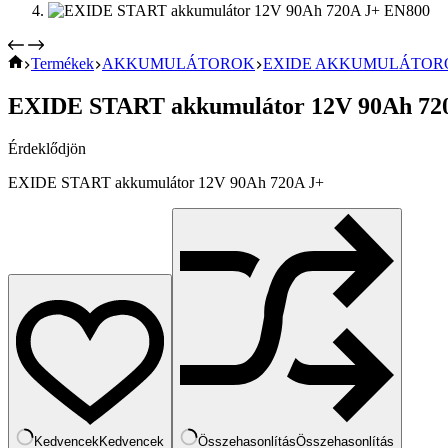
KEZDŐOLDAL
Termékek
AKKUMULÁTOROK
EXIDE AKKUMULÁTOR
EXIDE START akkumulátor 12V 90Ah 72
Érdeklődjön
EXIDE START akkumulátor 12V 90Ah 720A J+
Kedvencek
Kedvencek
Összehasonlítás
Összehasonlítás