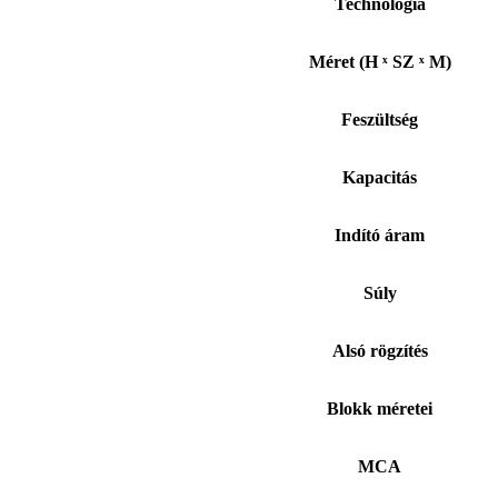
Technológia
Méret (H ˣ SZ ˣ M)
Feszültség
Kapacitás
Indító áram
Súly
Alsó rögzítés
Blokk méretei
MCA