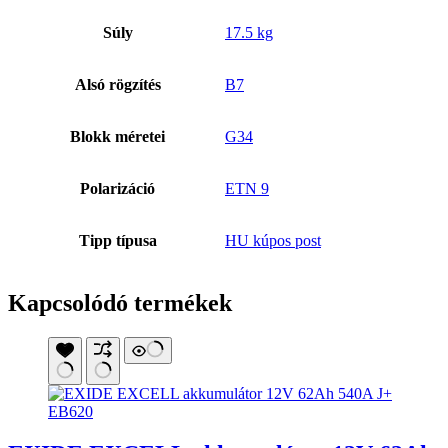
Súly
17.5 kg
Alsó rögzítés
B7
Blokk méretei
G34
Polarizáció
ETN 9
Tipp típusa
HU kúpos post
Kapcsolódó termékek