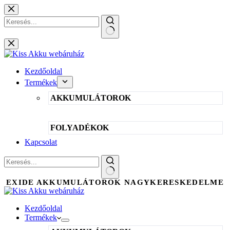
Skip
to
content
No
results
Kezdőoldal
Termékek
AKKUMULÁTOROK
FOLYADÉKOK
Kapcsolat
No
EXIDE AKKUMULÁTOROK NAGYKERESKEDELME
results
Kezdőoldal
Termékek