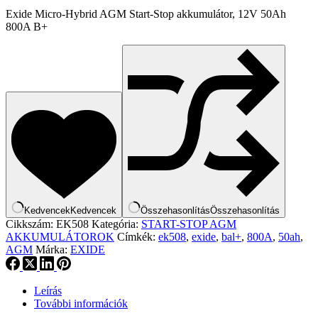
Exide Micro-Hybrid AGM Start-Stop akkumulátor, 12V 50Ah
800A B+
Kedvencek
Kedvencek
Összehasonlítás
Összehasonlítás
Cikkszám:
EK508
Kategória:
START-STOP AGM
AKKUMULÁTOROK
Címkék:
ek508
,
exide
,
bal+
,
800A
,
50ah
,
AGM
Márka:
EXIDE
Leírás
További információk