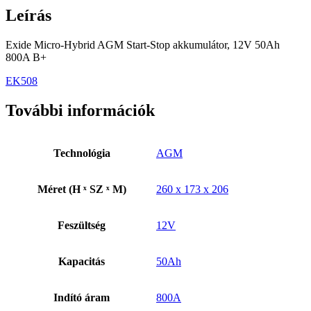
Leírás
Exide Micro-Hybrid AGM Start-Stop akkumulátor, 12V 50Ah
800A B+
EK508
További információk
Technológia
AGM
Méret (H ˣ SZ ˣ M)
260 x 173 x 206
Feszültség
12V
Kapacitás
50Ah
Indító áram
800A