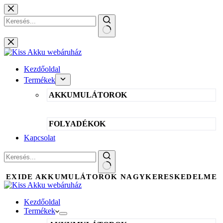
Skip
to
content
No
results
Kezdőoldal
Termékek
AKKUMULÁTOROK
FOLYADÉKOK
Kapcsolat
No
EXIDE AKKUMULÁTOROK NAGYKERESKEDELME
results
Kezdőoldal
Termékek