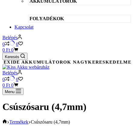
AKKUMULÁTOROK
FOLYADÉKOK
Kapcsolat
Belépés
0
0
Shopping
0
Ft
0
cart
Keresés
EXIDE AKKUMULÁTOROK NAGYKERESKEDELME
Belépés
0
0
Shopping
0
Ft
0
cart
Menu
Csúszósaru (4,7mm)
KEZDŐOLDAL
Termékek
Csúszósaru (4,7mm)