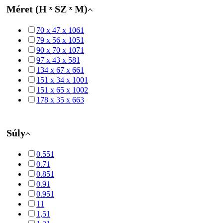
Méret (H ˣ SZ ˣ M)
70 x 47 x 106
1
79 x 56 x 105
1
90 x 70 x 107
1
97 x 43 x 58
1
134 x 67 x 66
1
151 x 34 x 100
1
151 x 65 x 100
2
178 x 35 x 66
3
Súly
0.55
1
0.7
1
0.85
1
0.9
1
0.95
1
1
1
1,5
1