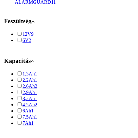
ALARMGUARD
11
Feszültség
12V
9
6V
2
Kapacitás
1,3Ah
1
2,2Ah
1
2,6Ah
2
2,9Ah
1
3,2Ah
1
4,5Ah
2
6Ah
1
7,5Ah
1
7Ah
1