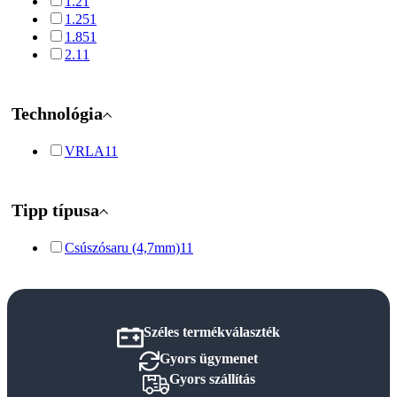
1.2
1
1.25
1
1.85
1
2.1
1
Technológia
VRLA
11
Tipp típusa
Csúszósaru (4,7mm)
11
Széles termékválaszték
Gyors ügymenet
Gyors szállítás