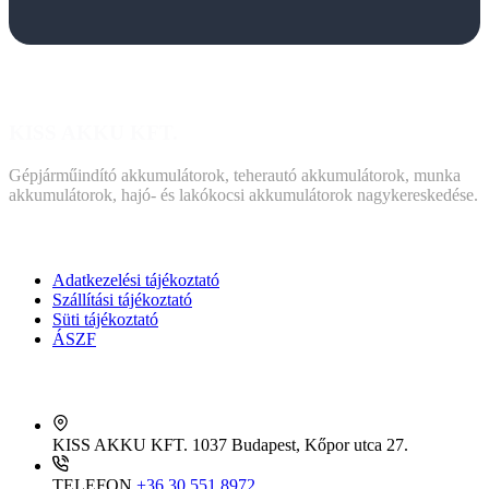
KISS AKKU KFT.
Gépjárműindító akkumulátorok, teherautó akkumulátorok, munka
akkumulátorok, hajó- és lakókocsi akkumulátorok nagykereskedése.
DOKUMENTUMOK
Adatkezelési tájékoztató
Szállítási tájékoztató
Süti tájékoztató
ÁSZF
KAPCSOLAT
KISS AKKU KFT.
1037 Budapest, Kőpor utca 27.
TELEFON
+36 30 551 8972