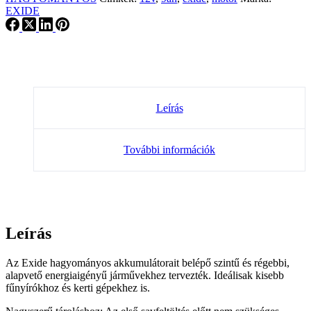
EXIDE
Leírás
További információk
Leírás
Az Exide hagyományos akkumulátorait belépő szintű és régebbi,
alapvető energiaigényű járművekhez tervezték. Ideálisak kisebb
fűnyírókhoz és kerti gépekhez is.