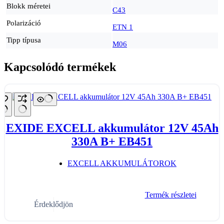
Blokk méretei
C43
Polarizáció
ETN 1
Tipp típusa
M06
Kapcsolódó termékek
EXIDE EXCELL akkumulátor 12V 45Ah
330A B+ EB451
EXCELL AKKUMULÁTOROK
Termék részletei
Érdeklődjön