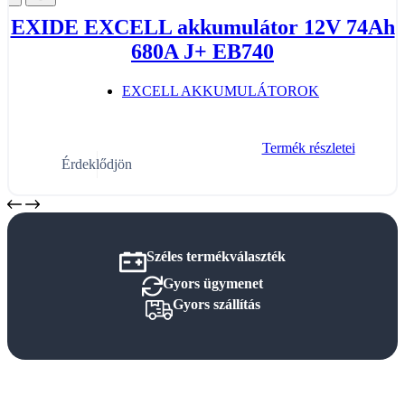
EXIDE EXCELL akkumulátor 12V 74Ah
680A J+ EB740
EXCELL AKKUMULÁTOROK
Termék részletei
Érdeklődjön
Széles termékválaszték
Gyors ügymenet
Gyors szállítás