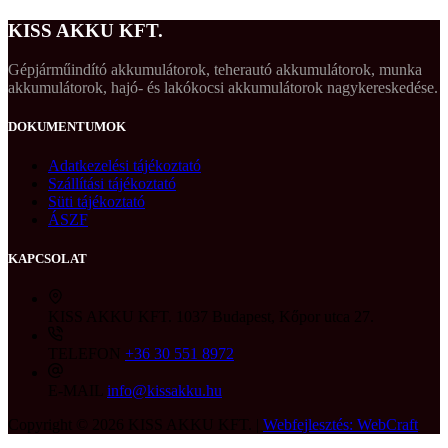
KISS AKKU KFT.
Gépjárműindító akkumulátorok, teherautó akkumulátorok, munka
akkumulátorok, hajó- és lakókocsi akkumulátorok nagykereskedése.
DOKUMENTUMOK
Adatkezelési tájékoztató
Szállítási tájékoztató
Süti tájékoztató
ÁSZF
KAPCSOLAT
KISS AKKU KFT.
1037 Budapest, Kőpor utca 27.
TELEFON
+36 30 551 8972
E-MAIL
info@kissakku.hu
Copyright © 2026 KISS AKKU KFT. |
Webfejlesztés: WebCraft