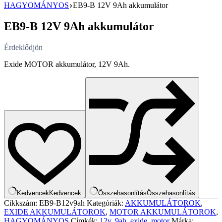
HAGYOMÁNYOS
EB9-B 12V 9Ah akkumulátor
EB9-B 12V 9Ah akkumulátor
Érdeklődjön
Exide MOTOR akkumulátor, 12V 9Ah.
Kedvencek
Kedvencek
Összehasonlítás
Összehasonlítás
Cikkszám:
EB9-B12v9ah
Kategóriák:
AKKUMULÁTOROK
,
EXIDE AKKUMULÁTOROK
,
MOTOR AKKUMULÁTOROK
,
HAGYOMÁNYOS
Címkék:
12v
,
9ah
,
exide
,
motor
Márka: