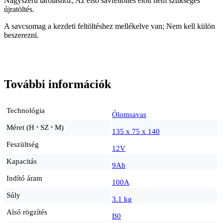
Nagyszerű tároláshoz; Az első savfeltöltés előtt nem szükséges
újratöltés.
A savcsomag a kezdeti feltöltéshez mellékelve van; Nem kell külön
beszerezni.
További információk
Technológia
Ólomsavas
Méret (H ˣ SZ ˣ M)
135 x 75 x 140
Feszültség
12V
Kapacitás
9Ah
Indító áram
100A
Súly
3.1 kg
Alsó rögzítés
B0