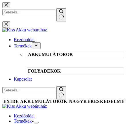
Skip
to
content
No
results
Kezdőoldal
Termékek
AKKUMULÁTOROK
FOLYADÉKOK
Kapcsolat
No
EXIDE AKKUMULÁTOROK NAGYKERESKEDELME
results
Kezdőoldal
Termékek