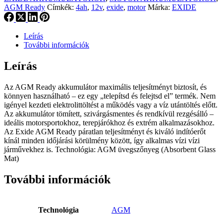
AGM Ready
Címkék:
4ah
,
12v
,
exide
,
motor
Márka:
EXIDE
Leírás
További információk
Leírás
Az AGM Ready akkumulátor maximális teljesítményt biztosít, és
könnyen használható – ez egy „telepítsd és felejtsd el” termék. Nem
igényel kezdeti elektrolittöltést a működés vagy a víz utántöltés előtt.
Az akkumulátor tömített, szivárgásmentes és rendkívül rezgésálló –
ideális motorsportokhoz, terepjárókhoz és extrém alkalmazásokhoz.
Az Exide AGM Ready páratlan teljesítményt és kiváló indítóerőt
kínál minden időjárási körülmény között, így alkalmas vízi vízi
járművekhez is. Technológia: AGM üvegszőnyeg (Absorbent Glass
Mat)
További információk
Technológia
AGM