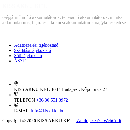
KISS AKKU KFT.
Gépjárműindító akkumulátorok, teherautó akkumulátorok, munka
akkumulátorok, hajó- és lakókocsi akkumulátorok nagykereskedése.
DOKUMENTUMOK
Adatkezelési tájékoztató
Szállítási tájékoztató
Süti tájékoztató
ÁSZF
KAPCSOLAT
KISS AKKU KFT.
1037 Budapest, Kőpor utca 27.
TELEFON
+36 30 551 8972
E-MAIL
info@kissakku.hu
Copyright © 2026 KISS AKKU KFT. |
Webfejlesztés: WebCraft