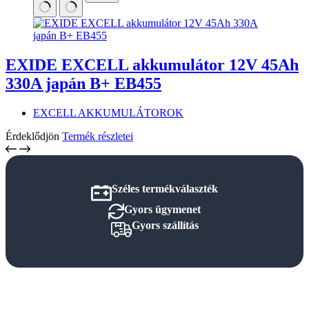
EXIDE EXCELL akkumulátor 12V 45Ah
330A japán B+ EB455
EXCELL AKKUMULÁTOROK
Érdeklődjön
Termék részletei
Széles termékválaszték
Gyors ügymenet
Gyors szállítás