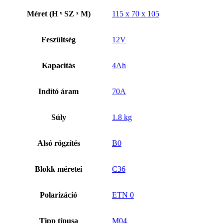
Méret (H ˣ SZ ˣ M)
115 x 70 x 105
Feszültség
12V
Kapacitás
4Ah
Indító áram
70A
Súly
1.8 kg
Alsó rögzítés
B0
Blokk méretei
C36
Polarizáció
ETN 0
Tipp típusa
M04