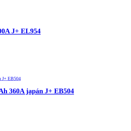
00A J+ EL954
h 360A japán J+ EB504