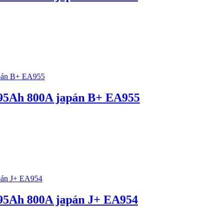
5Ah 800A japán B+ EA955
5Ah 800A japán J+ EA954