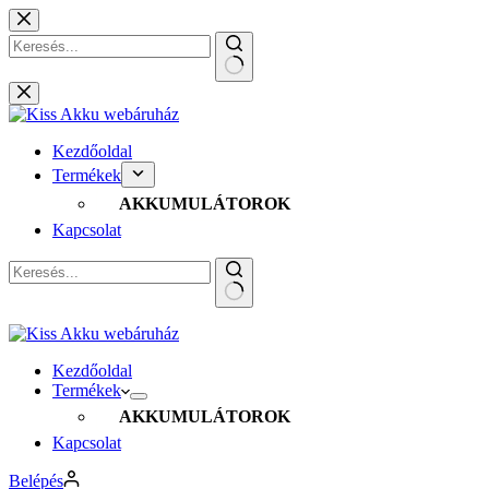
Skip
to
content
No
results
Kezdőoldal
Termékek
AKKUMULÁTOROK
Kapcsolat
No
results
Kezdőoldal
Termékek
AKKUMULÁTOROK
Kapcsolat
Belépés