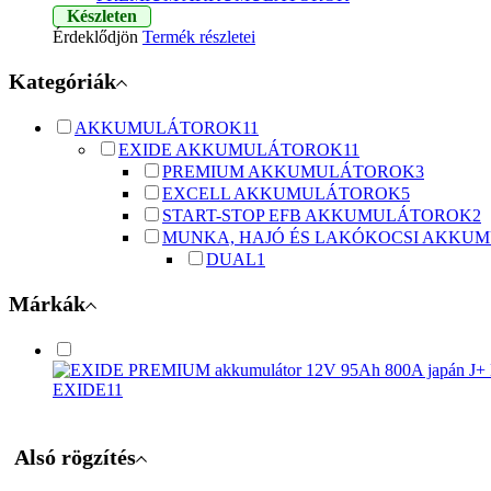
Készleten
Érdeklődjön
Termék részletei
Kategóriák
AKKUMULÁTOROK
11
EXIDE AKKUMULÁTOROK
11
PREMIUM AKKUMULÁTOROK
3
EXCELL AKKUMULÁTOROK
5
START-STOP EFB AKKUMULÁTOROK
2
MUNKA, HAJÓ ÉS LAKÓKOCSI AKKU
DUAL
1
Márkák
EXIDE
11
Alsó rögzítés