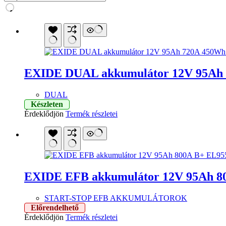
EXIDE DUAL akkumulátor 12V 95Ah
DUAL
Készleten
Érdeklődjön
Termék részletei
EXIDE EFB akkumulátor 12V 95Ah 8
START-STOP EFB AKKUMULÁTOROK
Előrendelhető
Érdeklődjön
Termék részletei